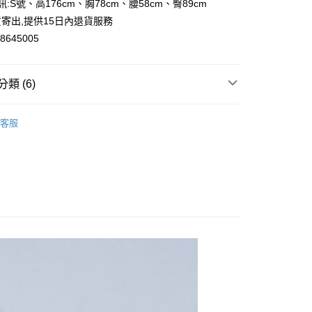
訊:S號、高176cm、胸78cm、腰58cm、臀89cm
y
寄出,提供15日內退貨服務
645005
類 (6)
取貨
0，滿NT$2,000(含以上)免運費
背心｜短版外套
客服
家取貨
牛仔外套
0，滿NT$2,000(含以上)免運費
外套
取貨
潮流
0，滿NT$2,000(含以上)免運費
休閒場合成套穿搭
1取貨
趨勢✨
Miu系🎓
0，滿NT$2,000(含以上)免運費
20，滿NT$2,000(含以上)免運費