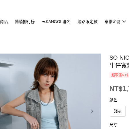
商品
暢銷排行榜
🦘KANGOL聯名
網路限定款
穿搭企劃
SO 
牛仔寬
超取滿NT$
NT$1,
顏色
淺灰
尺寸