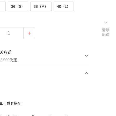
）
36（S）
38（M）
40（L）
清除
紀錄
送方式
2,000免運
次付款
付款
褲,可成套搭配