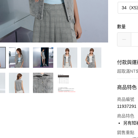
34（XS
數量
付款與運
超取滿NT$
付款方式
商品特色
信用卡一
商品編號
11937291
超商取貨
商品特色
LINE Pay
另有短
Apple Pay
銷售重點