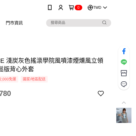
0
TWD
門市資訊
NICE 淺炭灰色搖滾學院風噴漆煙燻風立領
鬆版背心外套
2,000免運
國家/地區配送
780