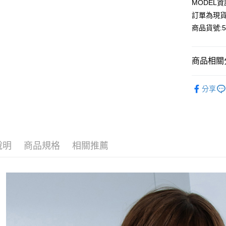
MODEL資
Google Pa
訂單為現貨
商品貨號:58
運送方式
商品相關分
全家付款
每筆NT$8
【外套】
分享
付款後全
【外套】
每筆NT$8
丹寧單品
7-11付款
時尚風格
每筆NT$8
說明
商品規格
相關推薦
成套搭配
付款後7-1
2026流行
每筆NT$8
宅配
每筆NT$1
離島宅配