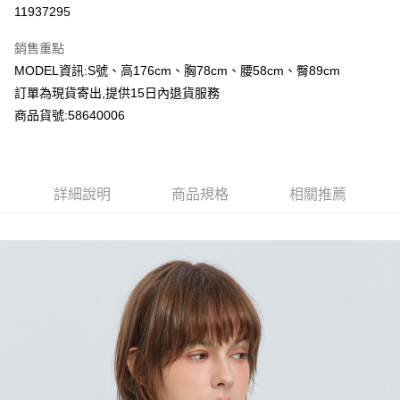
超商取貨付款
11937295
LINE Pay
銷售重點
Apple Pay
MODEL資訊:S號、高176cm、胸78cm、腰58cm、臀89cm
訂單為現貨寄出,提供15日內退貨服務
Google Pay
商品貨號:58640006
運送方式
全家付款取貨
詳細說明
商品規格
相關推薦
每筆NT$80，滿NT$2,000(含以上)免運費
付款後全家取貨
每筆NT$80，滿NT$2,000(含以上)免運費
7-11付款取貨
每筆NT$80，滿NT$2,000(含以上)免運費
付款後7-11取貨
每筆NT$80，滿NT$2,000(含以上)免運費