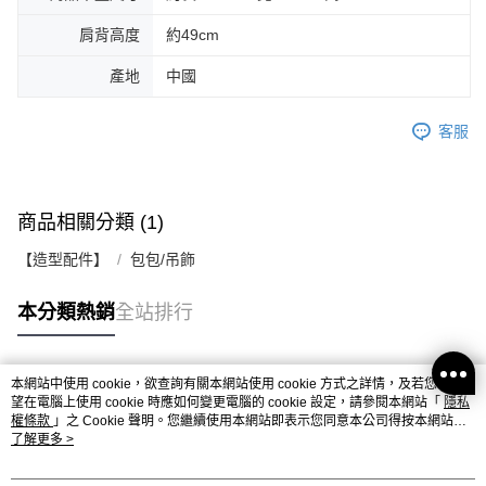
肩背高度
約49cm
產地
中國
客服
商品相關分類 (1)
【造型配件】
包包/吊飾
本分類熱銷
全站排行
本網站中使用 cookie，欲查詢有關本網站使用 cookie 方式之詳情，及若您不希
熱門標籤
望在電腦上使用 cookie 時應如何變更電腦的 cookie 設定，請參閱本網站「
隱私
權條款
」之 Cookie 聲明。您繼續使用本網站即表示您同意本公司得按本網站使
用條款之 Cookie 聲明使用 cookie。
了解更多 >