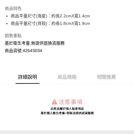
LINE Pay
商品特色
Apple Pay
商品平量尺寸(海星)：約長2.2cmX寬1.4cm
商品平量尺寸(貝殼)：約長1.8cmX寬1.9cm
Google Pay
銷售重點
運送方式
基於衛生考量,無提供退換貨服務
全家付款取貨
商品貨號:4264S034
每筆NT$80，滿NT$2,000(含以上)免運費
付款後全家取貨
詳細說明
商品規格
相關推薦
每筆NT$80，滿NT$2,000(含以上)免運費
7-11付款取貨
每筆NT$80，滿NT$2,000(含以上)免運費
付款後7-11取貨
每筆NT$80，滿NT$2,000(含以上)免運費
宅配