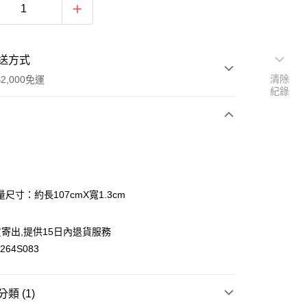
送方式
清除
2,000免運
紀錄
次付款
付款
尺寸：約長107cmX寬1.3cm
寄出,提供15日內退貨服務
y
64S083
類 (1)