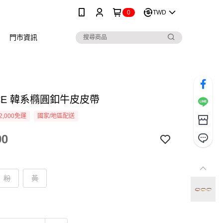
0
TWD
門市資訊
ICE 韓系橢圓釦牛皮皮帶
2,000免運
國家/地區配送
90
粉
黃