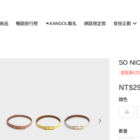
商品
暢銷排行榜
🦘KANGOL聯名
網路限定款
穿搭企劃
SO N
超取滿NT$
NT$2
顏色
白
數量