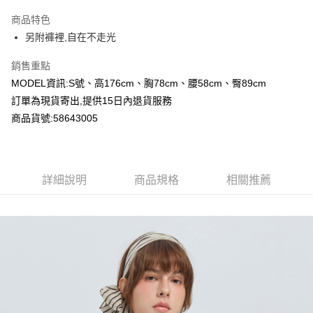
LINE Pay
商品特色
Apple Pay
另附褲裡,自在不走光
Google Pay
銷售重點
MODEL資訊:S號、高176cm、胸78cm、腰58cm、臀89cm
運送方式
訂單為現貨寄出,提供15日內退貨服務
全家付款取貨
商品貨號:58643005
每筆NT$80，滿NT$2,000(含以上)免運費
付款後全家取貨
詳細說明
商品規格
相關推薦
每筆NT$80，滿NT$2,000(含以上)免運費
7-11付款取貨
每筆NT$80，滿NT$2,000(含以上)免運費
付款後7-11取貨
每筆NT$80，滿NT$2,000(含以上)免運費
宅配