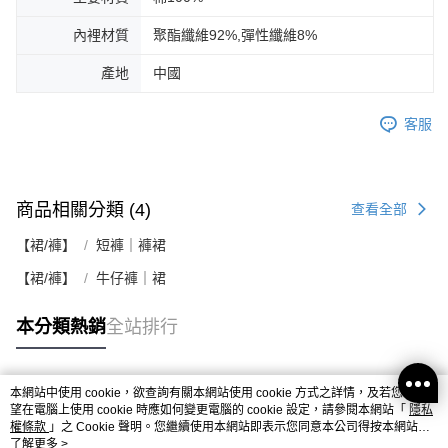
內裡材質
聚酯纖維92%,彈性纖維8%
產地
中國
客服
商品相關分類 (4)
查看全部
【裙/褲】
短褲｜褲裙
【裙/褲】
牛仔褲｜裙
本分類熱銷
全站排行
本網站中使用 cookie，欲查詢有關本網站使用 cookie 方式之詳情，及若您不希
熱門標籤
望在電腦上使用 cookie 時應如何變更電腦的 cookie 設定，請參閱本網站「
隱私
權條款
」之 Cookie 聲明。您繼續使用本網站即表示您同意本公司得按本網站使
用條款之 Cookie 聲明使用 cookie。
了解更多 >